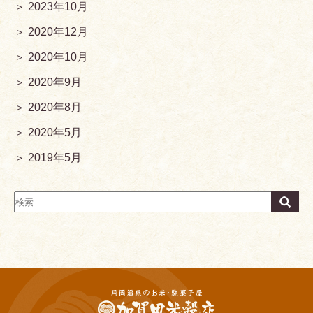
2023年10月
2020年12月
2020年10月
2020年9月
2020年8月
2020年5月
2019年5月