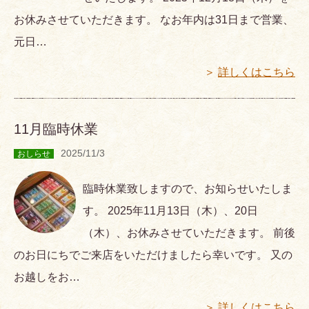
お休みさせていただきます。 なお年内は31日まで営業、
元日…
詳しくはこちら
11月臨時休業
2025/11/3
おしらせ
臨時休業致しますので、お知らせいたしま
す。 2025年11月13日（木）、20日
（木）、お休みさせていただきます。 前後
のお日にちでご来店をいただけましたら幸いです。 又の
お越しをお…
詳しくはこちら