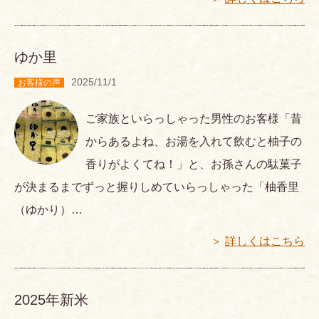
ゆか里
2025/11/1
お客様の声
ご家族といらっしゃった男性のお客様「昔
からあるよね、お湯を入れて飲むと柚子の
香りがよくてね！」と、お孫さんの駄菓子
が決まるまでずっと握りしめていらっしゃった「柚香里
（ゆかり）…
詳しくはこちら
2025年新米